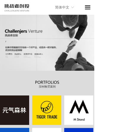
끀
简体中文
ꀅ