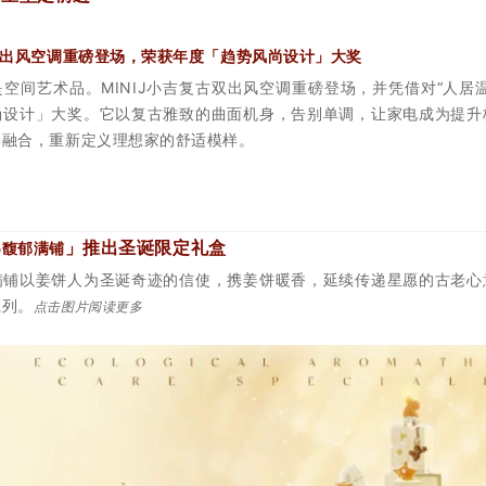
出风空调重磅登场，荣获年度「趋势风尚设计」大奖
空间艺术品。MINIJ小吉复古双出风空调重磅登场，并凭借对“人居
尚设计」大奖。它以复古雅致的曲面机身，告别单调，让家电成为提升
学融合，重新定义理想家的舒适模样。
」推出
圣诞限定礼盒
po馥郁满铺
满铺以姜饼人为圣诞奇迹的信使，
携姜饼暖香，
延续传递星愿的古老心
系列。
点击图片阅读更多