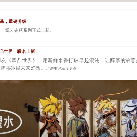
基，重磅升级
新品，观云瓷瓶系列正式上新。
凹凸世界｜联名上新
朋友《凹凸世界》，用新鲜米香打破早起混沌，让醇厚的浓薏
补智慧碰撞未来幻想。
点击图片阅读更多