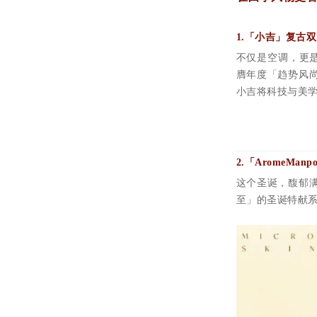
1.
「小吉」复古双
不仅是空调，更是
膺年度「趋势风
小吉将科技与美
2.
「
AromeMan
这个圣诞，馥郁
至」的圣诞特献