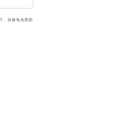
下。
就像龟兔赛跑