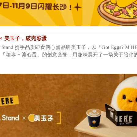
d」× 美玉子，破壳彩蛋
Stand 携手品质即食溏心蛋品牌美玉子，以「Got Eggs? M H
「咖啡 + 溏心蛋」的创意套餐，
用趣味展开了一场关于陪伴