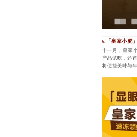
「皇家小虎」
6.
十一月，皇家
产品试吃，还首
将便捷美味与