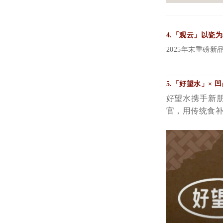
4.
「观云
」以瓷为
2025年末重磅
5.「
好望水
」× 
好望水携手新
官，用传统食